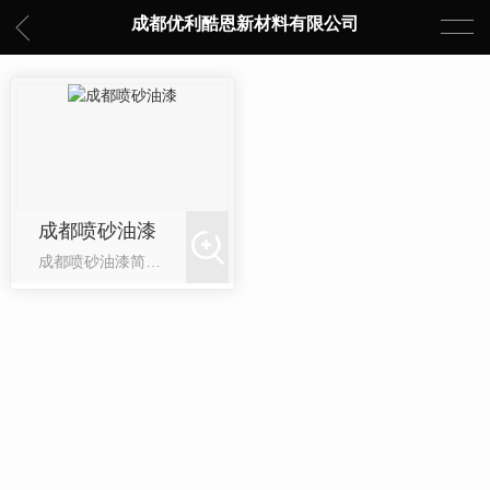
成都优利酷恩新材料有限公司
成都喷砂油漆
成都喷砂油漆简介：利用高速砂流的冲击作用清理和粗化基体表面的过程。采用压缩空气为动力，以形成高速喷射束将喷料（铜矿砂、石英砂、金刚砂、铁砂、海南砂）高速喷射到需要处理的工件表面，使工件表面的外表面的外表或形状发生变化，由于磨料对工件表面的冲击和切削作用，使工件的表面获得一定的清洁度和不同的粗糙度，使工件表面的机械性能得...