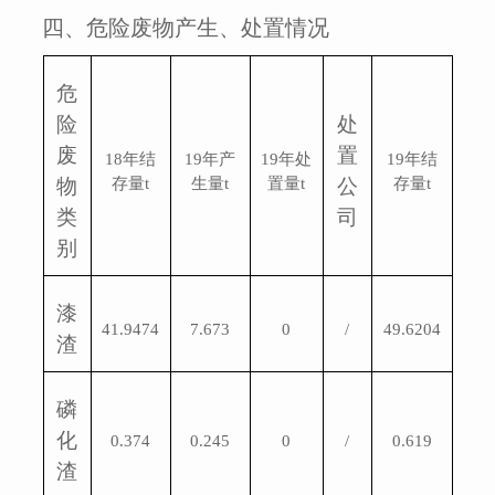
四、危险废物产生、处置情况
危
险
处
废
置
18
年结
19
年产
19
年处
19
年结
物
存量
t
生量
t
置量
t
公
存量
t
类
司
别
漆
41.9474
7.673
0
/
49.6204
渣
磷
化
0.374
0.245
0
/
0.619
渣