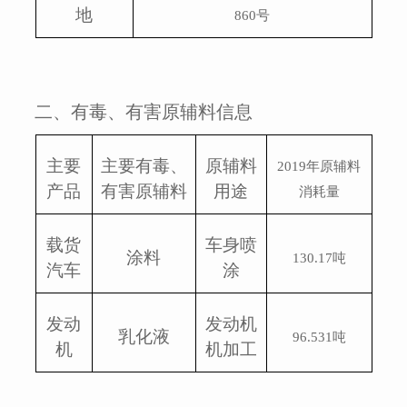
地
860
号
二、有毒、有害原辅料信息
主要
主要有毒、
原辅料
2019
年原辅料
产品
有害原辅料
用途
消耗量
载货
车身喷
涂料
130.17
吨
汽车
涂
发动
发动机
乳化液
96.531
吨
机
机加工