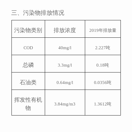
三、污染物排放情况
污染物类别
排放浓度
2019
年排放量
COD
40mg/l
2.227
吨
总磷
3.3mg/l
0.18
吨
石油类
0.64mg/l
0.0356
吨
挥发性有机
3.84mg/m3
1.3612
吨
物