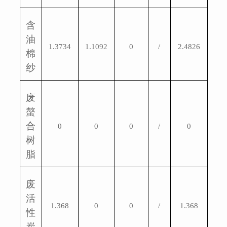
含
油
1.3734
1.1092
0
/
2.4826
棉
纱
废
螯
合
0
0
0
/
0
树
脂
废
活
1.368
0
0
/
1.368
性
炭